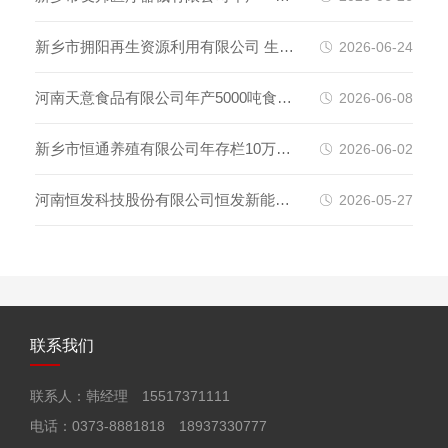
护验收监测报告表
件一类、二类医用卫生材料项目（一
新乡市拥阳再生资源利用有限公司 生活
2026-06-24
期）竣工环境保护验收监测报告表
垃圾焚烧发电炉渣综合处置利用项目 竣
河南天意食品有限公司年产5000吨食用
2026-06-08
工环境保护验收监测报告表
油及5000吨调味品项目（一期）竣工环
新乡市恒通养殖有限公司年存栏10万羽
2026-06-02
境保护验收监测报告表
蛋鸡养殖项目 环境影响评价一次公示
河南恒发科技股份有限公司恒发新能源
2026-05-27
汽车高端 零部件新智造产业链园区项目
（一期） 竣工环境保护验收监测报告表
联系我们
（一期工程）
联系人：韩经理 15517371111
电话：0373-8881818 18937330777