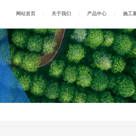
网站首页
关于我们
产品中心
施工