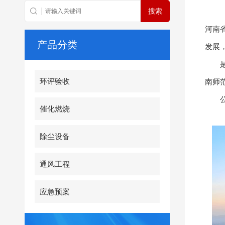
河南
产品分类
发展
是一
环评验收
南师
公司
催化燃烧
除尘设备
通风工程
应急预案