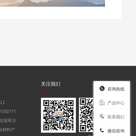
关注我们
咨询热线
11
产品中心
7330777
联系我们
北留晖大
新材料产
微信咨询