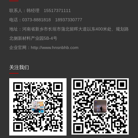
联系人：韩经理 15517371111
电话：0373-8881818 18937330777
地址：河南省新乡市长垣市蒲北留晖大道以东400米处、规划路
北侧新材料产业园5B-4号
企业官网：http://www.hnsnbhb.com
关注我们