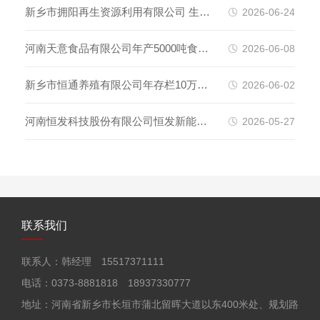
护验收监测报告表
件一类、二类医用卫生材料项目（一
新乡市拥阳再生资源利用有限公司 生活
2026-06-24
期）竣工环境保护验收监测报告表
垃圾焚烧发电炉渣综合处置利用项目 竣
河南天意食品有限公司年产5000吨食用
2026-06-08
工环境保护验收监测报告表
油及5000吨调味品项目（一期）竣工环
新乡市恒通养殖有限公司年存栏10万羽
2026-06-02
境保护验收监测报告表
蛋鸡养殖项目 环境影响评价一次公示
河南恒发科技股份有限公司恒发新能源
2026-05-27
汽车高端 零部件新智造产业链园区项目
（一期） 竣工环境保护验收监测报告表
联系我们
（一期工程）
联系人：韩经理 15517371111
电话：0373-8881818 18937330777
地址：河南省新乡市长垣市蒲北留晖大道以东400米处、规划路