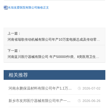
长垣友爱医院有限公司验收正文
上一篇：
河南省瑞歌传动机械有限公司年产10万套电驱总成及传动零部
件项目（一期）竣工环境保护验收监测报告表
下一篇：
河南蓝川医疗器械有限公司 年产50000件Ⅰ类、Ⅱ类医用卫生材
料项目（一期） 竣工环境保护验收监测报告表
相关推荐
河南永鹏保温材料有限公司年产1.1万件
2026-07-02
起重配件模具项目（一期）竣工环境保
新乡市友邦医疗器械有限公司年产一万
2026-06-26