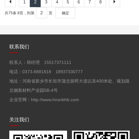
1
2
3
4
5
6
7
8
共75条 8页，到第
页
确定
联系我们
联系人：韩经理 15517371111
电话：0373-8881818 18937330777
地址：河南省新乡市长垣市蒲北留晖大道以东400米处、规划路
北侧新材料产业园5B-4号
企业官网：http://www.hnsnbhb.com
关注我们