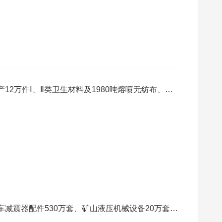
12万件Ⅰ、Ⅱ类卫生材料及1980吨熔喷无纺布、纺
二期）竣工环境保护验收监测报告表
减震器配件530万套、矿山液压机械设备20万套、