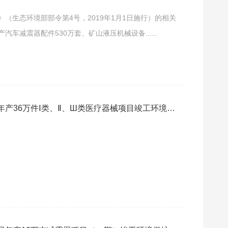
境影响评价一次公示
（生态环境部部令第4号，2019年1月1日施行）的相关
车减震器配件530万套、矿山液压机械设备......
产36万件Ⅰ类、Ⅱ、Ш类医疗器械项目竣工环境保