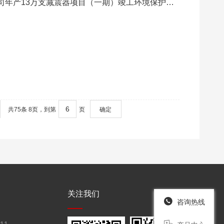
司年产13万支减震器项目（一期）竣工环境保护验
共75条 8页，到第
页
确定
关注我们
咨询热线