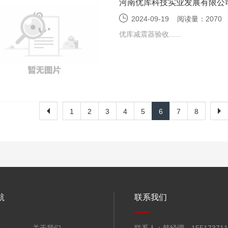
河南优库科技实业发展有限公
收监测报告表
2024-09-19
阅读量：2070
优库减震器验收......
1
2
3
4
5
6
7
8
航
联系我们