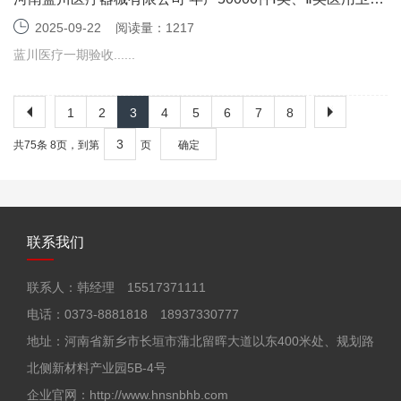
材料项目（一期） 竣工环境保护验收监测报告表
2025-09-22
阅读量：1217
蓝川医疗一期验收......
1
2
3
4
5
6
7
8
共75条 8页，到第
页
确定
联系我们
联系人：韩经理 15517371111
电话：0373-8881818 18937330777
地址：河南省新乡市长垣市蒲北留晖大道以东400米处、规划路
北侧新材料产业园5B-4号
企业官网：http://www.hnsnbhb.com